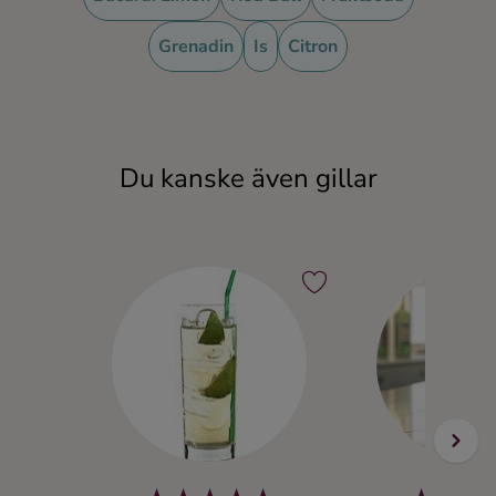
Ingredienser
Grenadin
Is
Citron
Du kanske även gillar