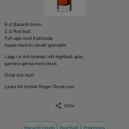
Kaffe
Konjak
6 cl Bacardi limon
2 cl Red bull
Likör
Fyll upp med fruktsoda
toppa med en skvätt grenadin
Rom
Lägg i is och blanda i ett highball-glas,
garnera gärna med citron.
Shots
Drick och njut!
Lycka till önskar Roger Oscarsson
Tequila
Vodka
Dela
Whisky
Bacardi Limón
Red Bull
Fruktsoda