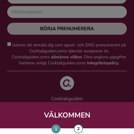
BÖRJA PRENUMERERA
Genom att anmäla dig som epost- och SMS-prenumerant på
Cocktailguiden.coms tjänster accepterar du
Cocktailguiden.coms
allmänna villkor
. Dina angivna uppgifter
hanteras enligt Cocktailguiden.coms
Integritetspolicy
.
Cocktailguiden
Vinguiden Nordic AB
Västra Järnvägsgatan 21, 111 64 Stockholm
VÄLKOMMEN
info@cocktailguiden.com