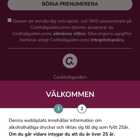
BÖRJA PRENUMERERA
Genom att anmäla dig som epost- och SMS-prenumerant på
Cocktailguiden.coms tjänster accepterar du
Cocktailguiden.coms
allmänna villkor
. Dina angivna uppgifter
hanteras enligt Cocktailguiden.coms
Integritetspolicy
.
Cocktailguiden
Vinguiden Nordic AB
Västra Järnvägsgatan 21, 111 64 Stockholm
VÄLKOMMEN
info@cocktailguiden.com
Denna webbplats innehåller information om
alkoholhaltiga drycker och riktas sig till dig som fyllt 25år.
Om du går vidare intygar du att du är över 25 år.