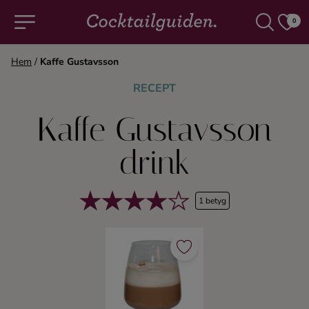
0
Hem
/
Kaffe Gustavsson
COCKTAILS & DRINKAR
RECEPT
Kaffe Gustavsson
Alla cocktails & drinkar
drink
Alkoholfritt
1 betyg
Champagne
Cocktails
Gin