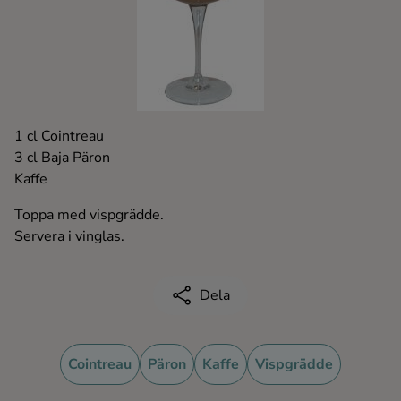
Kaffe
Konjak
Likör
1 cl Cointreau
3 cl Baja Päron
Rom
Kaffe
Toppa med vispgrädde.
Shots
Servera i vinglas.
Tequila
Dela
Vodka
Cointreau
Päron
Kaffe
Vispgrädde
Whisky