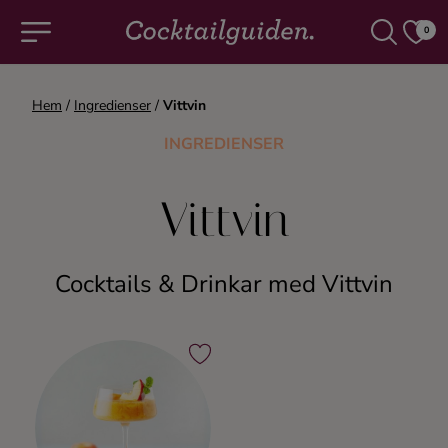
0
Hem
/
Ingredienser
/
Vittvin
COCKTAILS & DRINKAR
INGREDIENSER
Alla cocktails & drinkar
Vittvin
Alkoholfritt
Cocktails & Drinkar med Vittvin
Champagne
Cocktails
Gin