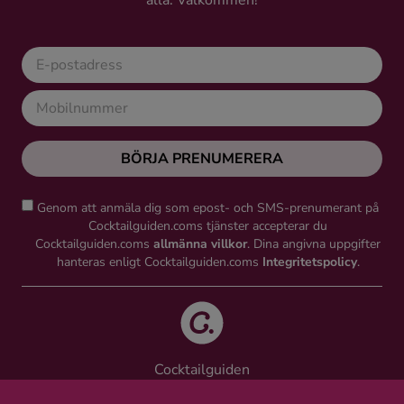
alla. Välkommen!
Kaffe
Konjak
Likör
BÖRJA PRENUMERERA
Rom
Genom att anmäla dig som epost- och SMS-prenumerant på
Shots
Cocktailguiden.coms tjänster accepterar du
Cocktailguiden.coms
allmänna villkor
. Dina angivna uppgifter
hanteras enligt Cocktailguiden.coms
Integritetspolicy
.
Tequila
Vodka
Cocktailguiden
Whisky
Vinguiden Nordic AB