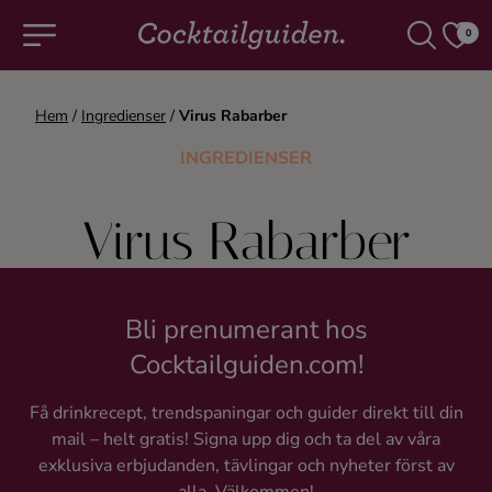
0
Hem
/
Ingredienser
/
Virus Rabarber
COCKTAILS & DRINKAR
INGREDIENSER
Alla cocktails & drinkar
Virus Rabarber
Alkoholfritt
Champagne
Bli prenumerant hos
Cocktailguiden.com!
Cocktails
Få drinkrecept, trendspaningar och guider direkt till din
mail – helt gratis! Signa upp dig och ta del av våra
Gin
exklusiva erbjudanden, tävlingar och nyheter först av