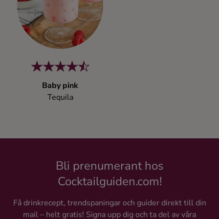
Kaffe
Konjak
Likör
Baby pink
Rom
Tequila
Shots
Tequila
Bli prenumerant hos
Vodka
Cocktailguiden.com!
Få drinkrecept, trendspaningar och guider direkt till din
Whisky
mail – helt gratis! Signa upp dig och ta del av våra