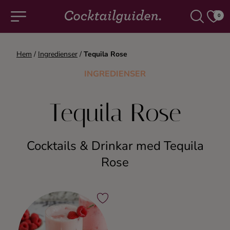
0
Hem
/
Ingredienser
/
Tequila Rose
COCKTAILS & DRINKAR
INGREDIENSER
Alla cocktails & drinkar
Tequila Rose
Alkoholfritt
Cocktails & Drinkar med Tequila
Champagne
Rose
Cocktails
Gin