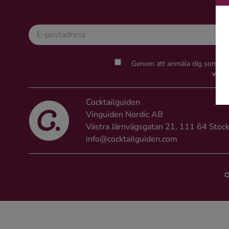
Kaffe
Konjak
Genom att anmäla dig som epo
Likör
villk
Rom
Cocktailguiden
Vinguiden Nordic AB
Shots
Västra Järnvägsgatan 21, 111 64 Stoc
info@cocktailguiden.com
Tequila
O
Vodka
Whisky