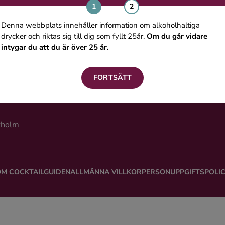
Denna webbplats innehåller information om alkoholhaltiga
drycker och riktas sig till dig som fyllt 25år.
Om du går vidare
intygar du att du är över 25 år.
st- och SMS-prenumerant på Cocktailguiden.coms tjänster accepterar 
or
. Dina angivna uppgifter hanteras enligt Cocktailguiden.coms
Integrite
FORTSÄTT
kholm
M COCKTAILGUIDEN
ALLMÄNNA VILLKOR
PERSONUPPGIFTSPOLI