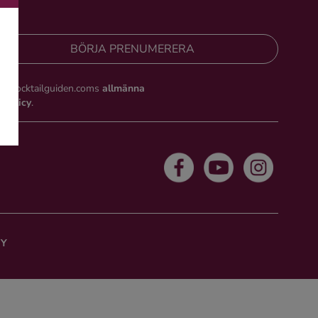
BÖRJA PRENUMERERA
du Cocktailguiden.coms
allmänna
tspolicy
.
CY