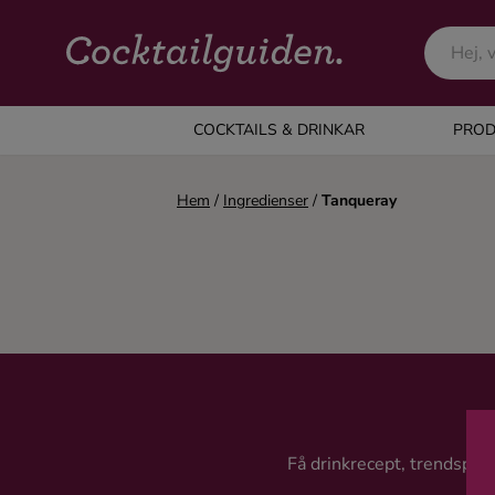
COCKTAILS & DRINKAR
COCKTAILS & DRINKAR
PROD
Alla cocktails & drinkar
Hem
/
Ingredienser
/
Tanqueray
Alkoholfritt
Champagne
Cocktails
Gin
Få drinkrecept, trendspanin