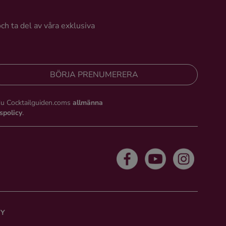
och ta del av våra exklusiva
BÖRJA PRENUMERERA
du Cocktailguiden.coms
allmänna
tspolicy
.
CY