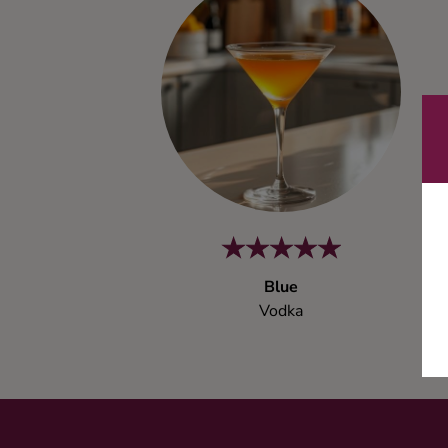
Kaffe
Konjak
Likör
Rom
Shots
Blue
Tequila
Vodka
Vodka
Whisky