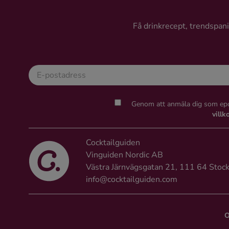
Ingredienser
Få drinkrecept, trendspanin
Genom att anmäla dig som epo
villk
Cocktailguiden
Vinguiden Nordic AB
Västra Järnvägsgatan 21, 111 64 Stoc
info@cocktailguiden.com
O