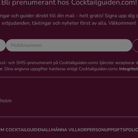
Bli prenumerant hos Cocktailguiden.com!
gar och guider direkt till din mail – helt gratis! Signa upp dig 
erbjudanden, tävlingar och nyheter först av alla. Välkommen!
st- och SMS-prenumerant på Cocktailguiden.coms tjänster accepterar 
or
. Dina angivna uppgifter hanteras enligt Cocktailguiden.coms
Integrite
kholm
M COCKTAILGUIDEN
ALLMÄNNA VILLKOR
PERSONUPPGIFTSPOLI