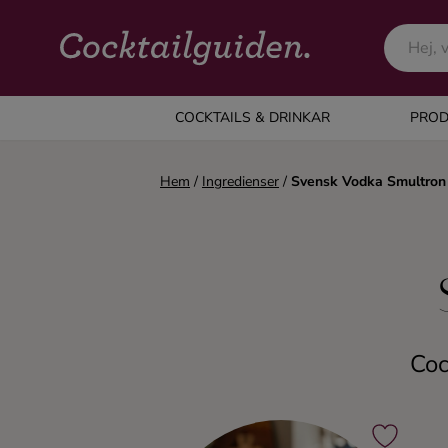
COCKTAILS & DRINKAR
COCKTAILS & DRINKAR
PROD
Alla cocktails & drinkar
Hem
/
Ingredienser
/
Svensk Vodka Smultron
Alkoholfritt
Champagne
Cocktails
Coc
Gin