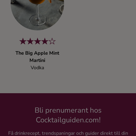
Kaffe
Konjak
Likör
The Big Apple Mint
Rom
Martini
Vodka
Shots
Tequila
Bli prenumerant hos
Vodka
Cocktailguiden.com!
Whisky
Få drinkrecept, trendspaningar och guider direkt till din