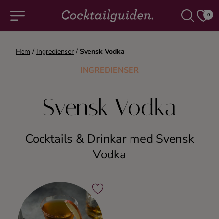
0
Hem
/
Ingredienser
/
Svensk Vodka
COCKTAILS & DRINKAR
INGREDIENSER
Alla cocktails & drinkar
Svensk Vodka
Alkoholfritt
Cocktails & Drinkar med Svensk
Champagne
Vodka
Cocktails
Gin