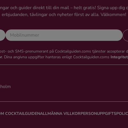
gar och guider direkt till din mail – helt gratis! Signa upp dig 
erbjudanden, tävlingar och nyheter först av alla. Välkommen!
st- och SMS-prenumerant på Cocktailguiden.coms tjänster accepterar 
or
. Dina angivna uppgifter hanteras enligt Cocktailguiden.coms
Integrite
kholm
M COCKTAILGUIDEN
ALLMÄNNA VILLKOR
PERSONUPPGIFTSPOLI