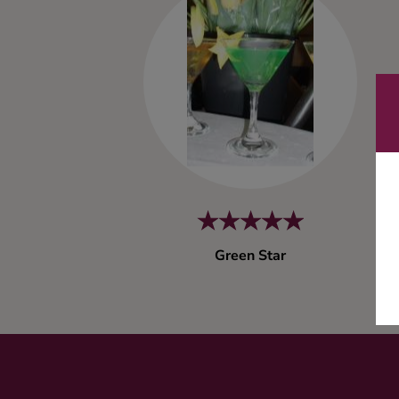
Kaffe
Konjak
Likör
Rom
Shots
Green Star
Tequila
Vodka
Whisky