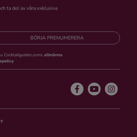
och ta del av våra exklusiva
BÖRJA PRENUMERERA
du Cocktailguiden.coms
allmänna
tspolicy
.
CY