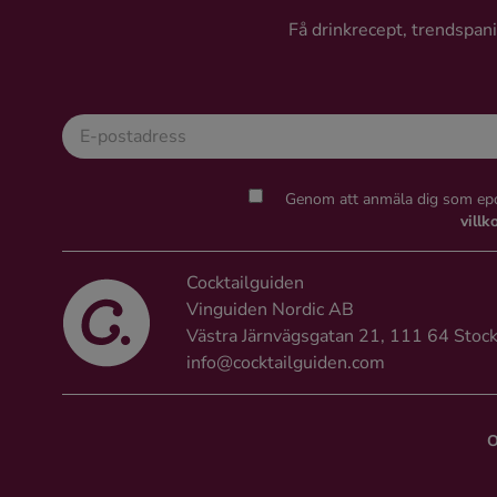
Ingredienser
Få drinkrecept, trendspanin
Genom att anmäla dig som epo
villk
Cocktailguiden
Vinguiden Nordic AB
Västra Järnvägsgatan 21, 111 64 Stoc
info@cocktailguiden.com
O