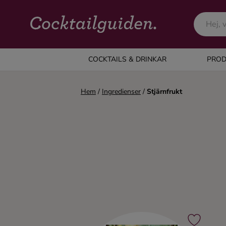
COCKTAILS & DRINKAR
COCKTAILS & DRINKAR
PROD
Alla cocktails & drinkar
Hem
/
Ingredienser
/
Stjärnfrukt
Alkoholfritt
Champagne
Cocktails
Gin