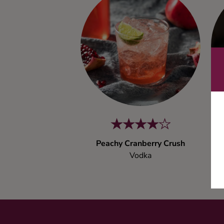
Kaffe
Konjak
Likör
Rom
Shots
Peachy Cranberry Crush
Tequila
Vodka
Vodka
Whisky