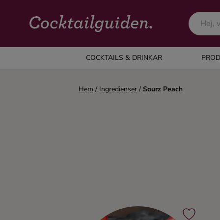
COCKTAILS & DRINKAR
COCKTAILS & DRINKAR
PROD
Alla cocktails & drinkar
Hem
/
Ingredienser
/
Sourz Peach
Alkoholfritt
Champagne
Cocktails
Gin