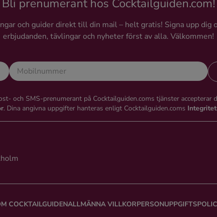
Bli prenumerant hos Cocktailguiden.com!
gar och guider direkt till din mail – helt gratis! Signa upp dig 
erbjudanden, tävlingar och nyheter först av alla. Välkommen!
st- och SMS-prenumerant på Cocktailguiden.coms tjänster accepterar 
or
. Dina angivna uppgifter hanteras enligt Cocktailguiden.coms
Integrite
kholm
M COCKTAILGUIDEN
ALLMÄNNA VILLKOR
PERSONUPPGIFTSPOLI