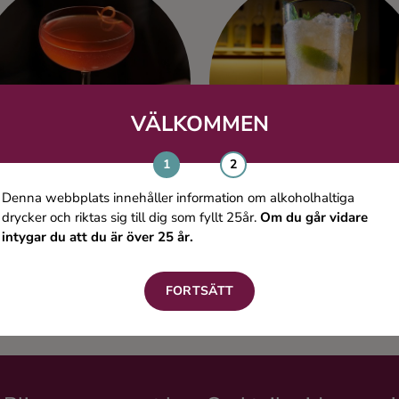
VÄLKOMMEN
Denna webbplats innehåller information om alkoholhaltiga
drycker och riktas sig till dig som fyllt 25år.
Om du går vidare
intygar du att du är över 25 år.
Red Even Cocktail
Nalle Puh
Fruktlikör
Vodka
FORTSÄTT