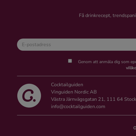
Ingredienser
Få drinkrecept, trendspanin
Genom att anmäla dig som epo
villk
Cocktailguiden
Vinguiden Nordic AB
Västra Järnvägsgatan 21, 111 64 Stoc
info@cocktailguiden.com
O