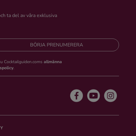
och ta del av våra exklusiva
BÖRJA PRENUMERERA
du Cocktailguiden.coms
allmänna
tspolicy
.
CY