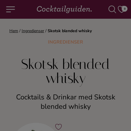
0
Hem
/
Ingredienser
/
Skotsk blended whisky
COCKTAILS & DRINKAR
INGREDIENSER
Alla cocktails & drinkar
Skotsk blended
Alkoholfritt
whisky
Champagne
Cocktails & Drinkar med Skotsk
Cocktails
blended whisky
Gin