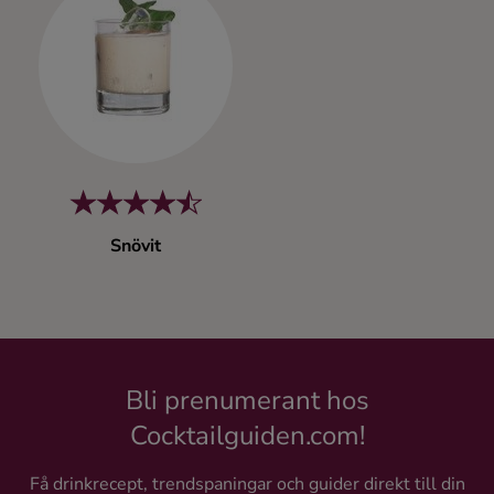
Kaffe
Konjak
Likör
Rom
Snövit
Shots
Tequila
Bli prenumerant hos
Vodka
Cocktailguiden.com!
Whisky
Få drinkrecept, trendspaningar och guider direkt till din