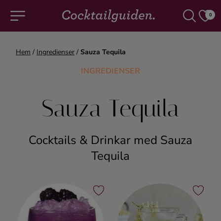
0
Hem
/
Ingredienser
/
Sauza Tequila
COCKTAILS & DRINKAR
INGREDIENSER
Alla cocktails & drinkar
Sauza Tequila
Alkoholfritt
Cocktails & Drinkar med Sauza
Champagne
Tequila
Cocktails
Gin