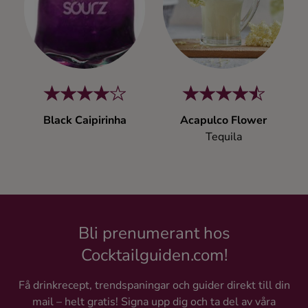
Kaffe
Konjak
Likör
Black Caipirinha
Acapulco Flower
Rom
Tequila
Shots
Tequila
Bli prenumerant hos
Vodka
Cocktailguiden.com!
Få drinkrecept, trendspaningar och guider direkt till din
Whisky
mail – helt gratis! Signa upp dig och ta del av våra