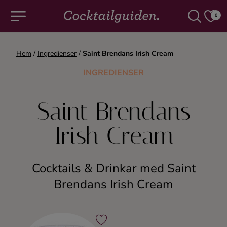
0
Hem
/
Ingredienser
/
Saint Brendans Irish Cream
COCKTAILS & DRINKAR
INGREDIENSER
Alla cocktails & drinkar
Saint Brendans
Alkoholfritt
Irish Cream
Champagne
Cocktails & Drinkar med Saint
Cocktails
Brendans Irish Cream
Gin