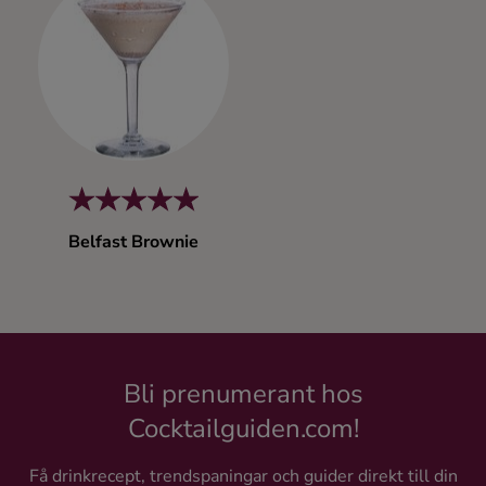
Kaffe
Konjak
Likör
Rom
Belfast Brownie
Shots
Tequila
Bli prenumerant hos
Vodka
Cocktailguiden.com!
Whisky
Få drinkrecept, trendspaningar och guider direkt till din