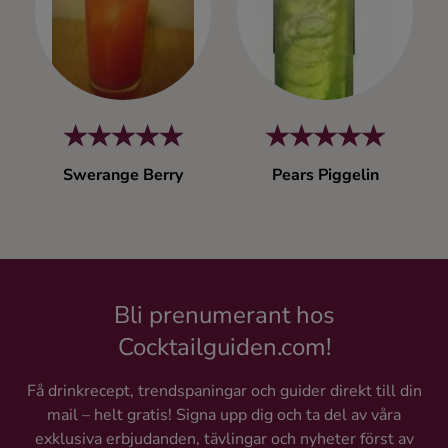
Kaffe
Konjak
Likör
Swerange Berry
Pears Piggelin
Rom
Shots
Tequila
Bli prenumerant hos
Cocktailguiden.com!
Vodka
Få drinkrecept, trendspaningar och guider direkt till din
mail – helt gratis! Signa upp dig och ta del av våra
Whisky
exklusiva erbjudanden, tävlingar och nyheter först av