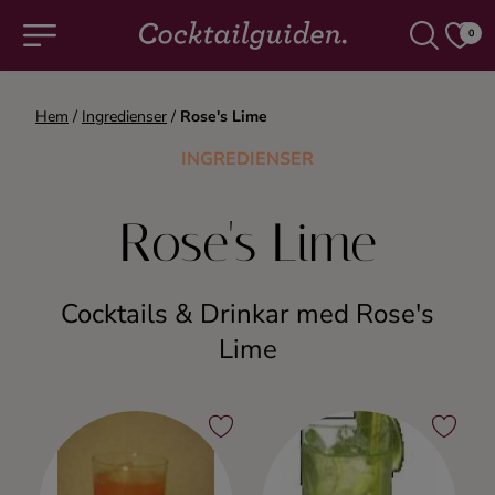
0
Hem
/
Ingredienser
/
Rose's Lime
COCKTAILS & DRINKAR
INGREDIENSER
Alla cocktails & drinkar
Rose's Lime
Alkoholfritt
Cocktails & Drinkar med Rose's
Champagne
Lime
Cocktails
Gin