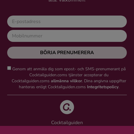
alla. Välkommen!
Kaffe
Konjak
Likör
BÖRJA PRENUMERERA
Rom
Genom att anmäla dig som epost- och SMS-prenumerant på
Shots
Cocktailguiden.coms tjänster accepterar du
Cocktailguiden.coms
allmänna villkor
. Dina angivna uppgifter
hanteras enligt Cocktailguiden.coms
Integritetspolicy
.
Tequila
Vodka
Cocktailguiden
Whisky
Vinguiden Nordic AB