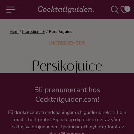
0
Hem
/
Ingredienser
/
Persikojuice
COCKTAILS & DRINKAR
INGREDIENSER
Alla cocktails & drinkar
Persikojuice
Alkoholfritt
Champagne
Bli prenumerant hos
Cocktailguiden.com!
Cocktails
Få drinkrecept, trendspaningar och guider direkt till din
mail – helt gratis! Signa upp dig och ta del av våra
Gin
exklusiva erbjudanden, tävlingar och nyheter först av