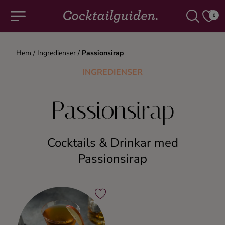
0
Hem
/
Ingredienser
/
Passionsirap
COCKTAILS & DRINKAR
INGREDIENSER
Alla cocktails & drinkar
Passionsirap
Alkoholfritt
Cocktails & Drinkar med
Champagne
Passionsirap
Cocktails
Gin