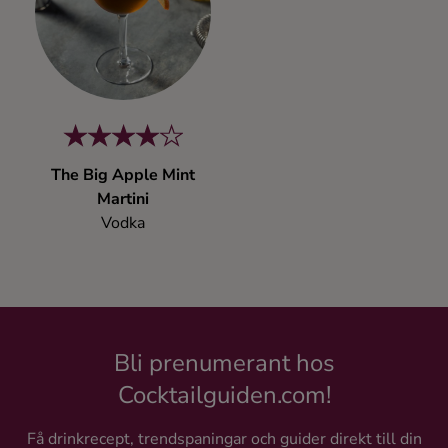
Kaffe
Konjak
Likör
The Big Apple Mint
Rom
Martini
Vodka
Shots
Tequila
Bli prenumerant hos
Vodka
Cocktailguiden.com!
Whisky
Få drinkrecept, trendspaningar och guider direkt till din