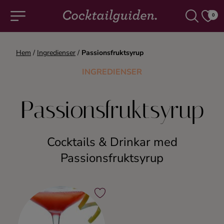
0
Hem
/
Ingredienser
/
Passionsfruktsyrup
COCKTAILS & DRINKAR
INGREDIENSER
Alla cocktails & drinkar
Passionsfruktsyrup
Alkoholfritt
Cocktails & Drinkar med
Champagne
Passionsfruktsyrup
Cocktails
Gin