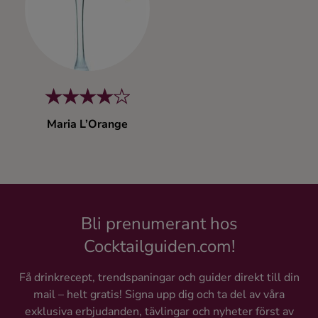
Kaffe
Konjak
Likör
Maria L’Orange
Rom
Shots
Tequila
Bli prenumerant hos
Cocktailguiden.com!
Vodka
Få drinkrecept, trendspaningar och guider direkt till din
mail – helt gratis! Signa upp dig och ta del av våra
Whisky
exklusiva erbjudanden, tävlingar och nyheter först av