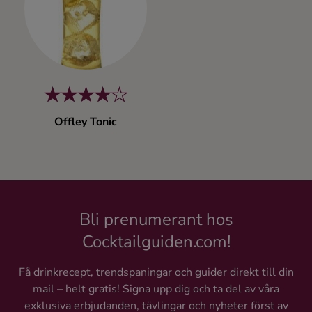
Kaffe
Konjak
Likör
Offley Tonic
Rom
Shots
Tequila
Bli prenumerant hos
Cocktailguiden.com!
Vodka
Få drinkrecept, trendspaningar och guider direkt till din
mail – helt gratis! Signa upp dig och ta del av våra
Whisky
exklusiva erbjudanden, tävlingar och nyheter först av