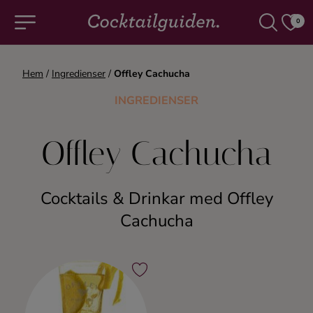
0
Hem
/
Ingredienser
/
Offley Cachucha
COCKTAILS & DRINKAR
INGREDIENSER
Alla cocktails & drinkar
Offley Cachucha
Alkoholfritt
Cocktails & Drinkar med Offley
Champagne
Cachucha
Cocktails
Gin