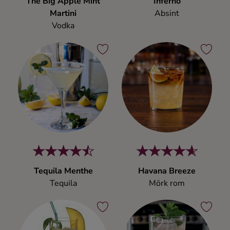
The Big Apple Mint
Inferno
Ingredienser
Martini
Absint
Vodka
Tequila Menthe
Havana Breeze
Tequila
Mörk rom