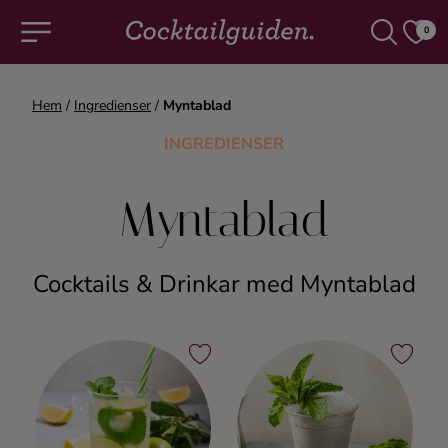
0
Hem
/
Ingredienser
/
Myntablad
COCKTAILS & DRINKAR
INGREDIENSER
Alla cocktails & drinkar
Myntablad
Alkoholfritt
Cocktails & Drinkar med Myntablad
Champagne
Cocktails
Gin