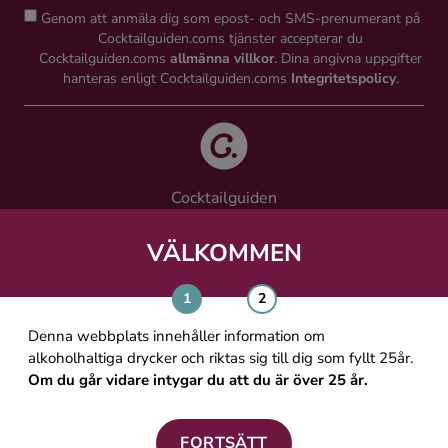
Genom att anmäla dig som epost- och SMS-prenumerant på
Cocktailguiden.coms tjänster accepterar du
Cocktailguiden.coms
allmänna villkor
. Dina angivna uppgifter
hanteras enligt Cocktailguiden.coms
Integritetspolicy
.
Cocktailguiden
Vinguiden Nordic AB
Västra Järnvägsgatan 21, 111 64 Stockholm
VÄLKOMMEN
info@cocktailguiden.com
Denna webbplats innehåller information om
alkoholhaltiga drycker och riktas sig till dig som fyllt 25år.
Om du går vidare intygar du att du är över 25 år.
OM COCKTAILGUIDEN
ALLMÄNNA VILLKOR
FORTSÄTT
PERSONUPPGIFTSPOLICY