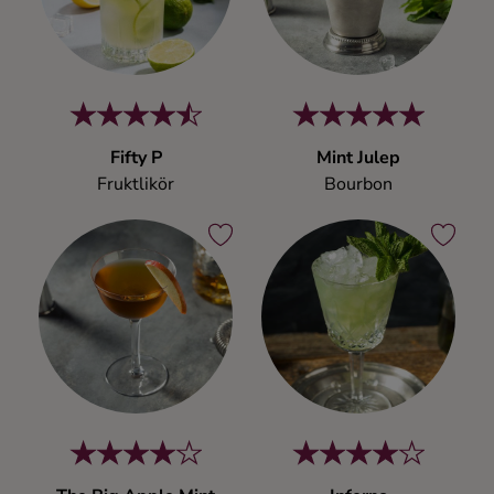
Kaffe
Konjak
Likör
Fifty P
Mint Julep
Fruktlikör
Bourbon
Rom
Shots
Tequila
Vodka
Whisky