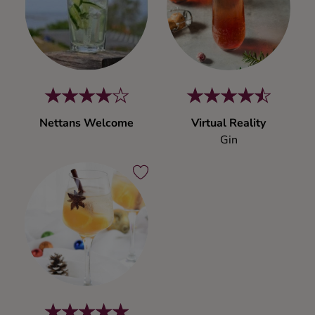
Kaffe
Konjak
Likör
Nettans Welcome
Virtual Reality
Rom
Gin
Shots
Tequila
Vodka
Whisky