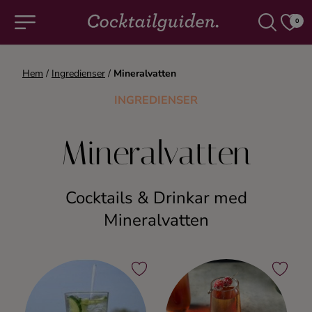
0
Hem
/
Ingredienser
/
Mineralvatten
COCKTAILS & DRINKAR
INGREDIENSER
Alla cocktails & drinkar
Mineralvatten
Alkoholfritt
Cocktails & Drinkar med
Champagne
Mineralvatten
Cocktails
Gin