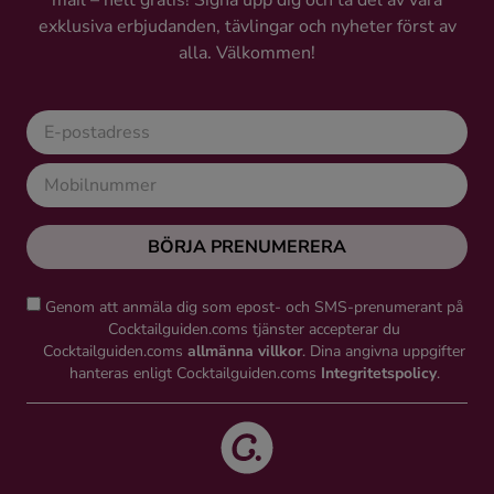
mail – helt gratis! Signa upp dig och ta del av våra
Kaffe
exklusiva erbjudanden, tävlingar och nyheter först av
alla. Välkommen!
Konjak
Likör
Rom
BÖRJA PRENUMERERA
Shots
Genom att anmäla dig som epost- och SMS-prenumerant på
Cocktailguiden.coms tjänster accepterar du
Tequila
Cocktailguiden.coms
allmänna villkor
. Dina angivna uppgifter
hanteras enligt Cocktailguiden.coms
Integritetspolicy
.
Vodka
Whisky