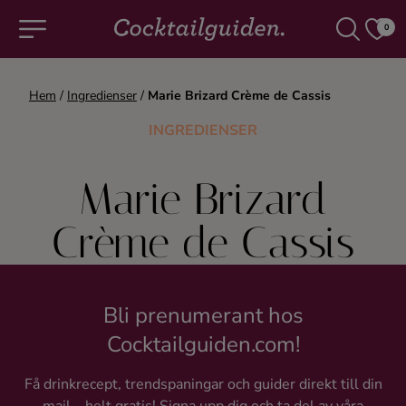
0
Hem
/
Ingredienser
/
Marie Brizard Crème de Cassis
COCKTAILS & DRINKAR
INGREDIENSER
Alla cocktails & drinkar
Marie Brizard
Alkoholfritt
Crème de Cassis
Champagne
Bli prenumerant hos
Cocktails
Cocktailguiden.com!
Gin
Få drinkrecept, trendspaningar och guider direkt till din