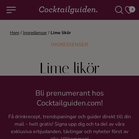
0
Hem
/
Ingredienser
/
Lime likör
COCKTAILS & DRINKAR
INGREDIENSER
Alla cocktails & drinkar
Lime likör
Alkoholfritt
Champagne
Bli prenumerant hos
Cocktailguiden.com!
Cocktails
Få drinkrecept, trendspaningar och guider direkt till din
mail – helt gratis! Signa upp dig och ta del av våra
Gin
exklusiva erbjudanden, tävlingar och nyheter först av