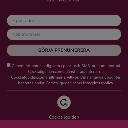
alla. Välkommen!
Kaffe
Konjak
Likör
BÖRJA PRENUMERERA
Rom
Genom att anmäla dig som epost- och SMS-prenumerant på
Shots
Cocktailguiden.coms tjänster accepterar du
Cocktailguiden.coms
allmänna villkor
. Dina angivna uppgifter
hanteras enligt Cocktailguiden.coms
Integritetspolicy
.
Tequila
Vodka
Cocktailguiden
Whisky
Vinguiden Nordic AB