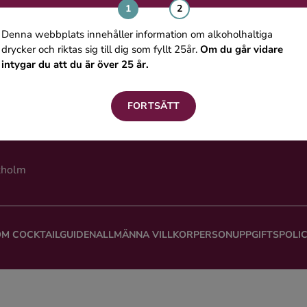
Denna webbplats innehåller information om alkoholhaltiga
drycker och riktas sig till dig som fyllt 25år.
Om du går vidare
intygar du att du är över 25 år.
st- och SMS-prenumerant på Cocktailguiden.coms tjänster accepterar 
or
. Dina angivna uppgifter hanteras enligt Cocktailguiden.coms
Integrite
FORTSÄTT
kholm
M COCKTAILGUIDEN
ALLMÄNNA VILLKOR
PERSONUPPGIFTSPOLI