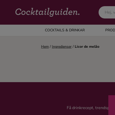
COCKTAILS & DRINKAR
COCKTAILS & DRINKAR
PROD
Alla cocktails & drinkar
Hem
/
Ingredienser
/
Licor de melão
Alkoholfritt
Champagne
Cocktails
Gin
Få drinkrecept, trendspanin