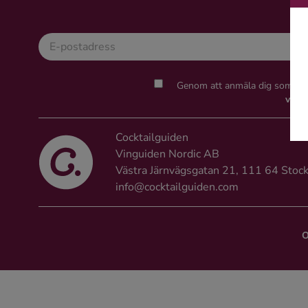
Kaffe
Konjak
Genom att anmäla dig som epo
Likör
villk
Rom
Cocktailguiden
Vinguiden Nordic AB
Shots
Västra Järnvägsgatan 21, 111 64 Stoc
info@cocktailguiden.com
Tequila
O
Vodka
Whisky