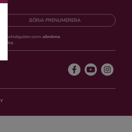
BÖRJA PRENUMERERA
du Cocktailguiden.coms
allmänna
tspolicy
.
CY