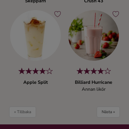
Skepparn
Crush 43
Apple Split
Billiard Hurricane
Annan likör
« Tillbaka
Nästa »