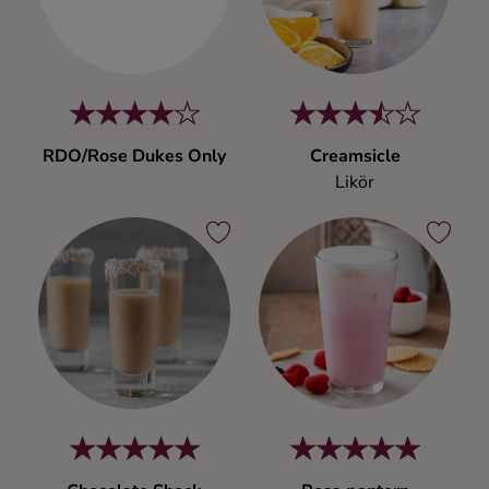
Kaffe
Konjak
Likör
RDO/Rose Dukes Only
Creamsicle
Likör
Rom
Shots
Tequila
Vodka
Whisky