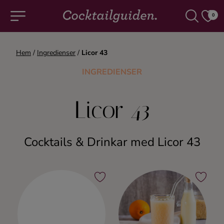
0
Hem
/
Ingredienser
/
Licor 43
COCKTAILS & DRINKAR
INGREDIENSER
Alla cocktails & drinkar
Licor 43
Alkoholfritt
Cocktails & Drinkar med Licor 43
Champagne
Cocktails
Gin