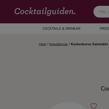
COCKTAILS & DRINKAR
COCKTAILS & DRINKAR
PROD
Alla cocktails & drinkar
Hem
/
Ingredienser
/
Koskenkorva Salmiakki
Alkoholfritt
Champagne
Cocktails
Coc
Gin