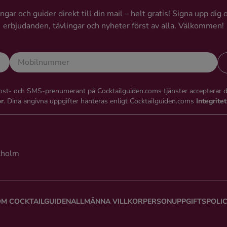
gar och guider direkt till din mail – helt gratis! Signa upp dig 
erbjudanden, tävlingar och nyheter först av alla. Välkommen!
st- och SMS-prenumerant på Cocktailguiden.coms tjänster accepterar 
or
. Dina angivna uppgifter hanteras enligt Cocktailguiden.coms
Integrite
kholm
M COCKTAILGUIDEN
ALLMÄNNA VILLKOR
PERSONUPPGIFTSPOLI