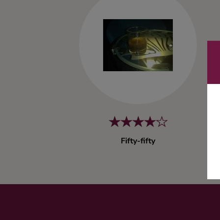
Kaffe
Konjak
Likör
Rom
Shots
Fifty-fifty
Tequila
Vodka
Whisky