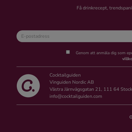
Ingredienser
Få drinkrecept, trendspanin
Genom att anmäla dig som epo
villk
Cocktailguiden
Vinguiden Nordic AB
Västra Järnvägsgatan 21, 111 64 Stoc
info@cocktailguiden.com
O