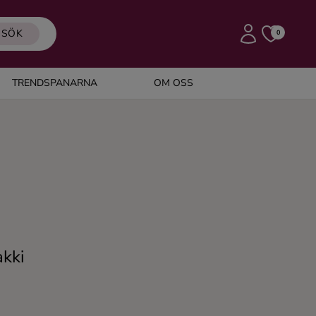
SÖK
0
TRENDSPANARNA
OM OSS
i
akki