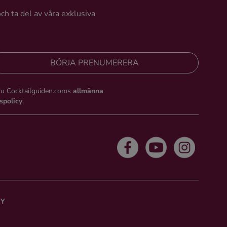
och ta del av våra exklusiva
BÖRJA PRENUMERERA
du Cocktailguiden.coms
allmänna
tspolicy
.
CY