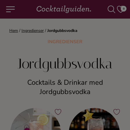
0
Hem
/
Ingredienser
/
Jordgubbsvodka
COCKTAILS & DRINKAR
INGREDIENSER
Alla cocktails & drinkar
Jordgubbsvodka
Alkoholfritt
Cocktails & Drinkar med
Champagne
Jordgubbsvodka
Cocktails
Gin