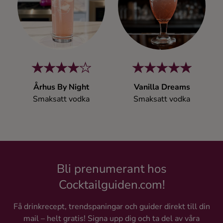
Kaffe
Konjak
Likör
Århus By Night
Vanilla Dreams
Rom
Smaksatt vodka
Smaksatt vodka
Shots
Tequila
Bli prenumerant hos
Vodka
Cocktailguiden.com!
Få drinkrecept, trendspaningar och guider direkt till din
Whisky
mail – helt gratis! Signa upp dig och ta del av våra