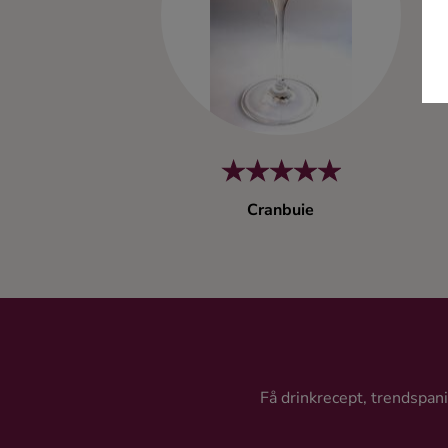
Ingredienser
Cranbuie
Få drinkrecept, trendspanin