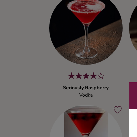
Kaffe
Konjak
Likör
Rom
Shots
Seriously Raspberry
Tequila
Vodka
Vodka
Whisky