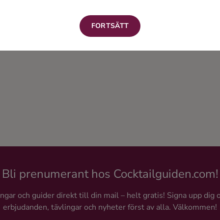
FORTSÄTT
Bli prenumerant hos Cocktailguiden.com!
gar och guider direkt till din mail – helt gratis! Signa upp dig 
erbjudanden, tävlingar och nyheter först av alla. Välkommen!