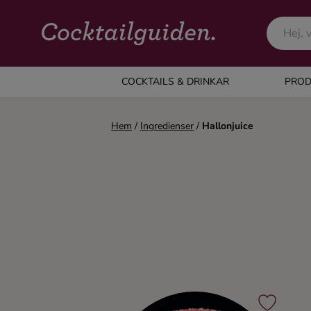
COCKTAILS & DRINKAR
COCKTAILS & DRINKAR
PROD
Alla cocktails & drinkar
Hem
/
Ingredienser
/
Hallonjuice
Alkoholfritt
Champagne
Cocktails
Gin