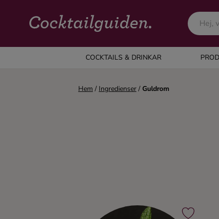
COCKTAILS & DRINKAR
COCKTAILS & DRINKAR
PROD
Alla cocktails & drinkar
Hem
/
Ingredienser
/
Guldrom
Alkoholfritt
Champagne
Cocktails
Gin