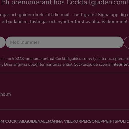
Bli prenumerant hos Cocktailguiden.com!
gar och guider direkt till din mail – helt gratis! Signa upp dig 
erbjudanden, tävlingar och nyheter först av alla. Välkommen!
st- och SMS-prenumerant på Cocktailguiden.coms tjänster accepterar 
or
. Dina angivna uppgifter hanteras enligt Cocktailguiden.coms
Integrite
kholm
M COCKTAILGUIDEN
ALLMÄNNA VILLKOR
PERSONUPPGIFTSPOLI