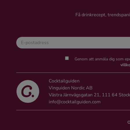
Ingredienser
Få drinkrecept, trendspanin
Genom att anmäla dig som epo
villk
Cocktailguiden
Vinguiden Nordic AB
Västra Järnvägsgatan 21, 111 64 Stoc
info@cocktailguiden.com
O