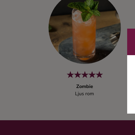
Kaffe
Konjak
Likör
Rom
Shots
Zombie
Tequila
Ljus rom
Vodka
Whisky