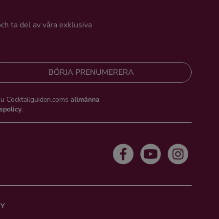
och ta del av våra exklusiva
BÖRJA PRENUMERERA
du Cocktailguiden.coms
allmänna
tspolicy
.
CY