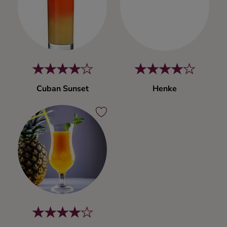
Kaffe
Konjak
Likör
Cuban Sunset
Henke
Rom
Shots
Tequila
Vodka
Whisky