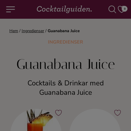
0
Hem
/
Ingredienser
/
Guanabana Juice
COCKTAILS & DRINKAR
INGREDIENSER
Alla cocktails & drinkar
Guanabana Juice
Alkoholfritt
Cocktails & Drinkar med
Champagne
Guanabana Juice
Cocktails
Gin