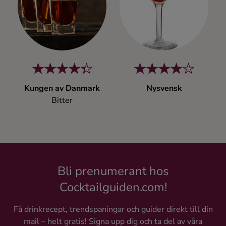
Kaffe
Konjak
Likör
Kungen av Danmark
Nysvensk
Rom
Bitter
Shots
Tequila
Bli prenumerant hos
Vodka
Cocktailguiden.com!
Få drinkrecept, trendspaningar och guider direkt till din
Whisky
mail – helt gratis! Signa upp dig och ta del av våra