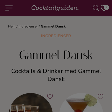
0
Hem
/
Ingredienser
/
Gammel Dansk
COCKTAILS & DRINKAR
INGREDIENSER
Alla cocktails & drinkar
Gammel Dansk
Alkoholfritt
Cocktails & Drinkar med Gammel
Champagne
Dansk
Cocktails
Gin