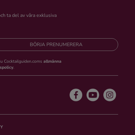
och ta del av våra exklusiva
BÖRJA PRENUMERERA
du Cocktailguiden.coms
allmänna
tspolicy
.
CY