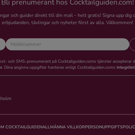
Bli prenumerant hos Cocktailguiden.com!
gar och guider direkt till din mail – helt gratis! Signa upp dig 
erbjudanden, tävlingar och nyheter först av alla. Välkommen!
st- och SMS-prenumerant på Cocktailguiden.coms tjänster accepterar 
or
. Dina angivna uppgifter hanteras enligt Cocktailguiden.coms
Integrite
kholm
M COCKTAILGUIDEN
ALLMÄNNA VILLKOR
PERSONUPPGIFTSPOLI