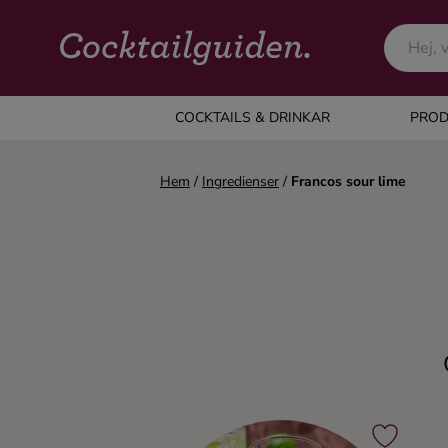
COCKTAILS & DRINKAR
COCKTAILS & DRINKAR
PROD
Alla cocktails & drinkar
Hem
/
Ingredienser
/
Francos sour lime
Alkoholfritt
Champagne
Cocktails
Gin