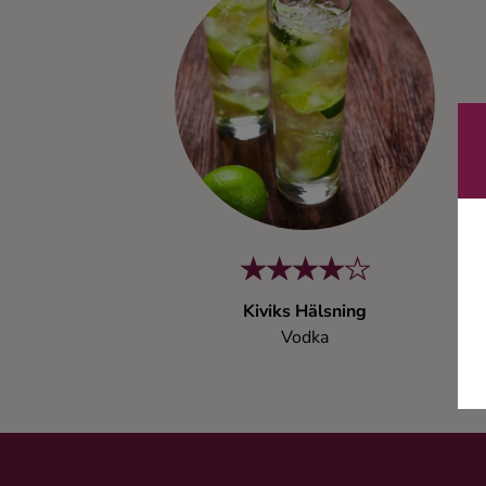
Kaffe
Konjak
Likör
Rom
Shots
Kiviks Hälsning
Tequila
Vodka
Vodka
Whisky