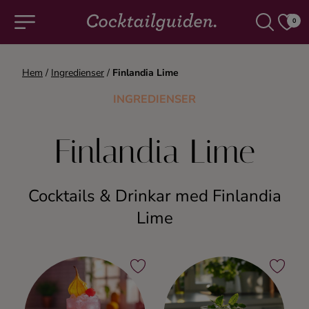
0
Hem
/
Ingredienser
/
Finlandia Lime
COCKTAILS & DRINKAR
INGREDIENSER
Alla cocktails & drinkar
Finlandia Lime
Alkoholfritt
Cocktails & Drinkar med Finlandia
Champagne
Lime
Cocktails
Gin