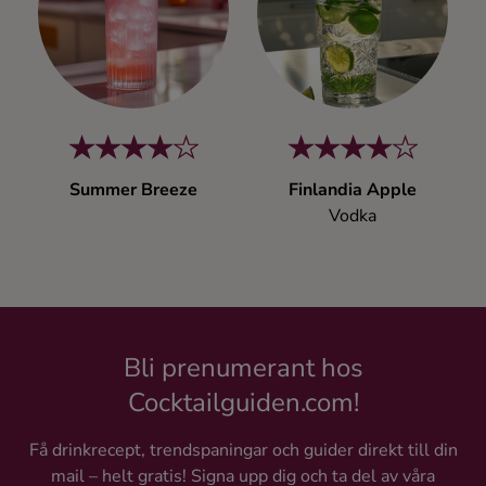
Kaffe
Konjak
Likör
Summer Breeze
Finlandia Apple
Rom
Vodka
Shots
Tequila
Bli prenumerant hos
Vodka
Cocktailguiden.com!
Få drinkrecept, trendspaningar och guider direkt till din
Whisky
mail – helt gratis! Signa upp dig och ta del av våra