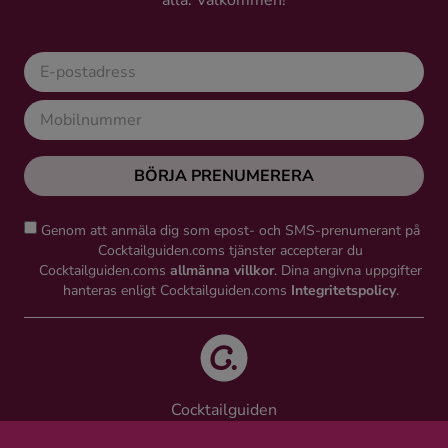
alla. Välkommen!
Kaffe
Konjak
Likör
BÖRJA PRENUMERERA
Rom
Genom att anmäla dig som epost- och SMS-prenumerant på
Shots
Cocktailguiden.coms tjänster accepterar du
Cocktailguiden.coms
allmänna villkor
. Dina angivna uppgifter
hanteras enligt Cocktailguiden.coms
Integritetspolicy
.
Tequila
Vodka
Cocktailguiden
Whisky
Vinguiden Nordic AB