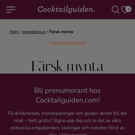
0
Hem
/
Ingredienser
/
Färsk mynta
COCKTAILS & DRINKAR
INGREDIENSER
Alla cocktails & drinkar
Färsk mynta
Alkoholfritt
Champagne
Bli prenumerant hos
Cocktailguiden.com!
Cocktails
Få drinkrecept, trendspaningar och guider direkt till din
mail – helt gratis! Signa upp dig och ta del av våra
Gin
exklusiva erbjudanden, tävlingar och nyheter först av