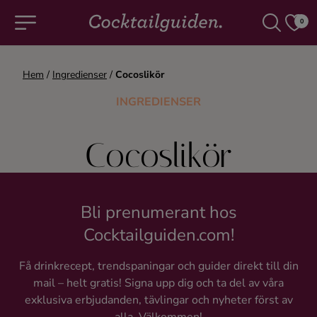
0
Hem
/
Ingredienser
/
Cocoslikör
COCKTAILS & DRINKAR
INGREDIENSER
Alla cocktails & drinkar
Cocoslikör
Alkoholfritt
Champagne
Bli prenumerant hos
Cocktailguiden.com!
Cocktails
Få drinkrecept, trendspaningar och guider direkt till din
mail – helt gratis! Signa upp dig och ta del av våra
Gin
exklusiva erbjudanden, tävlingar och nyheter först av