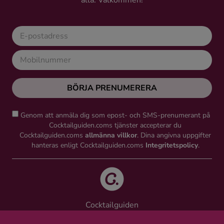
alla. Välkommen!
Kaffe
Konjak
Likör
BÖRJA PRENUMERERA
Rom
Genom att anmäla dig som epost- och SMS-prenumerant på
Shots
Cocktailguiden.coms tjänster accepterar du
Cocktailguiden.coms
allmänna villkor
. Dina angivna uppgifter
hanteras enligt Cocktailguiden.coms
Integritetspolicy
.
Tequila
Vodka
Cocktailguiden
Whisky
Vinguiden Nordic AB