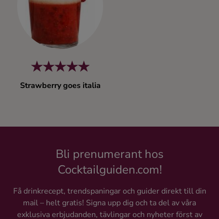
Kaffe
Konjak
Likör
Strawberry goes italia
Rom
Shots
Tequila
Bli prenumerant hos
Cocktailguiden.com!
Vodka
Få drinkrecept, trendspaningar och guider direkt till din
mail – helt gratis! Signa upp dig och ta del av våra
Whisky
exklusiva erbjudanden, tävlingar och nyheter först av