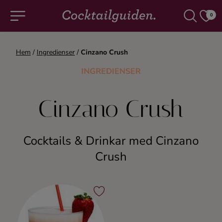
0
Hem
/
Ingredienser
/
Cinzano Crush
COCKTAILS & DRINKAR
INGREDIENSER
Alla cocktails & drinkar
Cinzano Crush
Alkoholfritt
Cocktails & Drinkar med Cinzano
Champagne
Crush
Cocktails
Gin