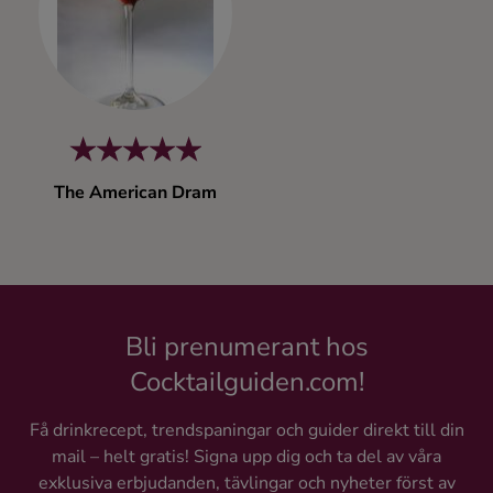
Kaffe
Konjak
Likör
The American Dram
Rom
Shots
Tequila
Bli prenumerant hos
Cocktailguiden.com!
Vodka
Få drinkrecept, trendspaningar och guider direkt till din
mail – helt gratis! Signa upp dig och ta del av våra
Whisky
exklusiva erbjudanden, tävlingar och nyheter först av