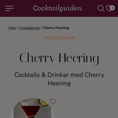
0
Hem
/
Ingredienser
/
Cherry Heering
COCKTAILS & DRINKAR
INGREDIENSER
Alla cocktails & drinkar
Cherry Heering
Alkoholfritt
Cocktails & Drinkar med Cherry
Champagne
Heering
Cocktails
Gin