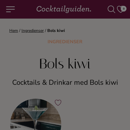
0
Hem
/
Ingredienser
/
Bols kiwi
COCKTAILS & DRINKAR
INGREDIENSER
Alla cocktails & drinkar
Bols kiwi
Alkoholfritt
Cocktails & Drinkar med Bols kiwi
Champagne
Cocktails
Gin