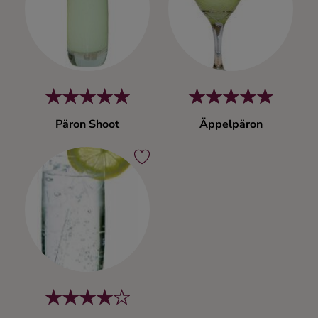
Kaffe
Konjak
Likör
Päron Shoot
Äppelpäron
Rom
Shots
Tequila
Vodka
Whisky