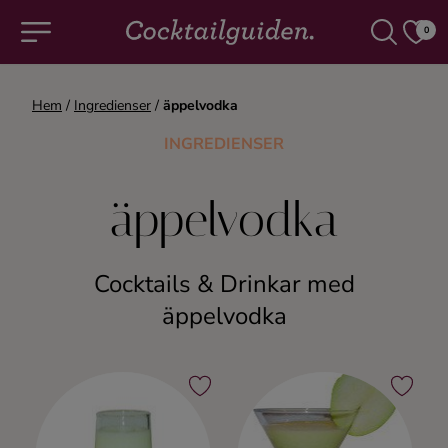
0
Hem
/
Ingredienser
/
äppelvodka
COCKTAILS & DRINKAR
INGREDIENSER
Alla cocktails & drinkar
äppelvodka
Alkoholfritt
Cocktails & Drinkar med
Champagne
äppelvodka
Cocktails
Gin