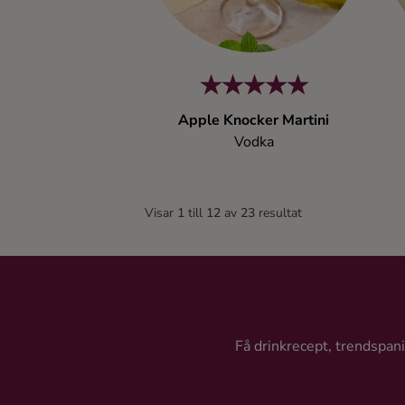
Apple Knocker Martini
Vodka
Visar
1
till
12
av
23
resultat
Få drinkrecept, trendspanin