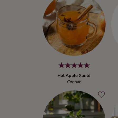
Kaffe
Konjak
Likör
Rom
Shots
Hot Apple Xanté
Tequila
Cognac
Vodka
Whisky