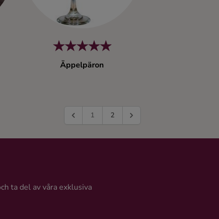
Äppelpäron
1
2
och ta del av våra exklusiva