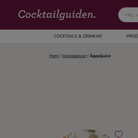
COCKTAILS & DRINKAR
COCKTAILS & DRINKAR
PROD
Alla cocktails & drinkar
Hem
/
Ingredienser
/
Äppeljuice
Alkoholfritt
Champagne
Cocktails
Gin