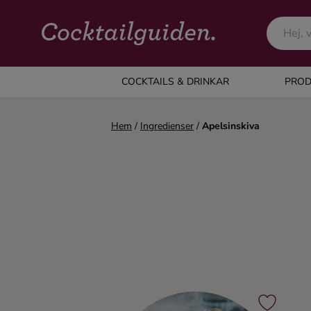
COCKTAILS & DRINKAR
COCKTAILS & DRINKAR
PROD
Alla cocktails & drinkar
Hem
/
Ingredienser
/
Apelsinskiva
Alkoholfritt
Champagne
Cocktails
Gin