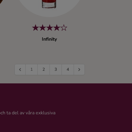
Infinity
1
2
3
4
och ta del av våra exklusiva