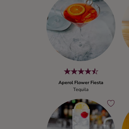
Kaffe
Konjak
Likör
Rom
Shots
Aperol Flower Fiesta
Tequila
Tequila
Vodka
Whisky