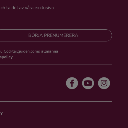
och ta del av våra exklusiva
BÖRJA PRENUMERERA
du Cocktailguiden.coms
allmänna
tspolicy
.
CY