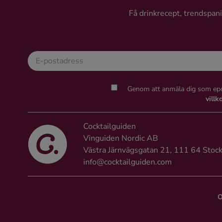
Ingredienser
Få drinkrecept, trendspanin
Genom att anmäla dig som epo
villk
Cocktailguiden
Vinguiden Nordic AB
Västra Järnvägsgatan 21, 111 64 Stoc
info@cocktailguiden.com
O