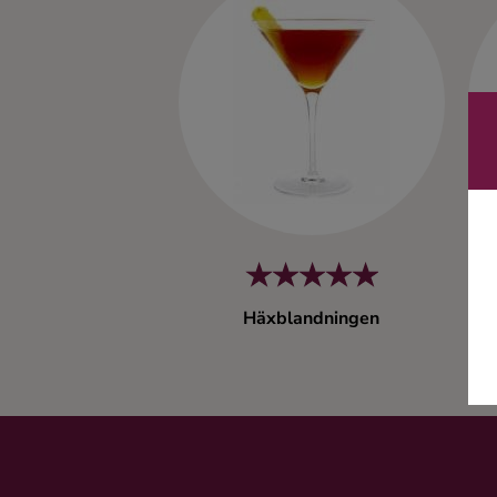
Kaffe
Konjak
Likör
Rom
Shots
Häxblandningen
Tequila
Vodka
Whisky