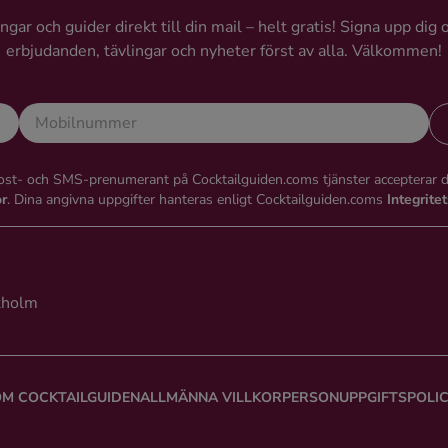
gar och guider direkt till din mail – helt gratis! Signa upp dig 
erbjudanden, tävlingar och nyheter först av alla. Välkommen!
st- och SMS-prenumerant på Cocktailguiden.coms tjänster accepterar 
or
. Dina angivna uppgifter hanteras enligt Cocktailguiden.coms
Integrite
kholm
M COCKTAILGUIDEN
ALLMÄNNA VILLKOR
PERSONUPPGIFTSPOLI