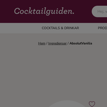
COCKTAILS & DRINKAR
COCKTAILS & DRINKAR
PROD
Alla cocktails & drinkar
Hem
/
Ingredienser
/
AbsolutVanilia
Alkoholfritt
Champagne
Cocktails
Gin