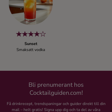
Kaffe
Konjak
Likör
Sunset
Rom
Smaksatt vodka
Shots
Tequila
Bli prenumerant hos
Vodka
Cocktailguiden.com!
Få drinkrecept, trendspaningar och guider direkt till din
Whisky
mail – helt gratis! Signa upp dig och ta del av våra