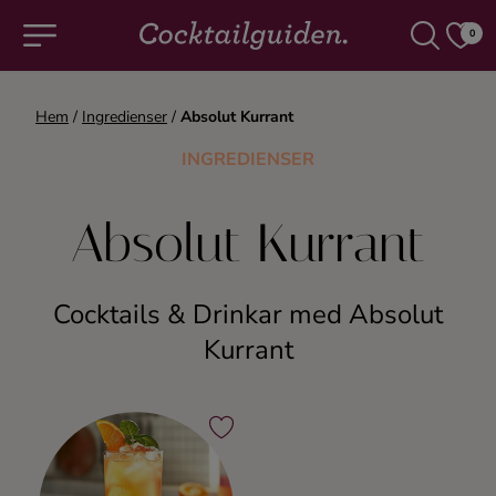
0
Hem
/
Ingredienser
/
Absolut Kurrant
COCKTAILS & DRINKAR
INGREDIENSER
Alla cocktails & drinkar
Absolut Kurrant
Alkoholfritt
Cocktails & Drinkar med Absolut
Champagne
Kurrant
Cocktails
Gin