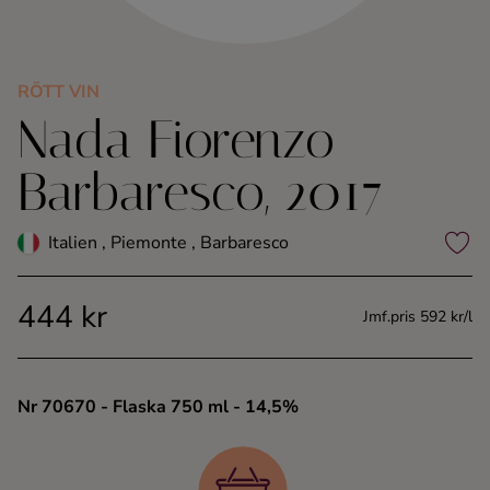
Kaffe
Konjak
RÖTT VIN
Nada Fiorenzo
Likör
Barbaresco, 2017
Rom
Italien , Piemonte , Barbaresco
Shots
444 kr
Jmf.pris 592 kr/l
Tequila
Vodka
Nr 70670
- Flaska 750 ml
- 14,5%
Whisky