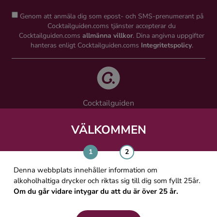
Genom att anmäla dig som epost- och SMS-prenumerant på
Cocktailguiden.coms tjänster accepterar du
Cocktailguiden.coms
allmänna villkor
. Dina angivna uppgifter
hanteras enligt Cocktailguiden.coms
Integritetspolicy
.
Cocktailguiden
Vinguiden Nordic AB
Västra Järnvägsgatan 21, 111 64 Stockholm
VÄLKOMMEN
info@cocktailguiden.com
Denna webbplats innehåller information om
alkoholhaltiga drycker och riktas sig till dig som fyllt 25år.
Om du går vidare intygar du att du är över 25 år.
OM COCKTAILGUIDEN
ALLMÄNNA VILLKOR