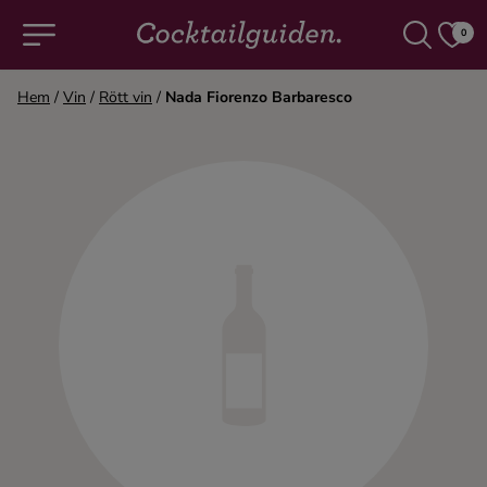
0
Hem
/
Vin
/
Rött vin
/
Nada Fiorenzo Barbaresco
COCKTAILS & DRINKAR
Alla cocktails & drinkar
Alkoholfritt
Champagne
Cocktails
Gin