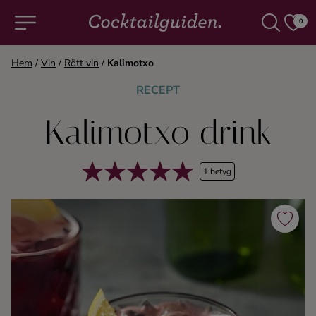
0
Hem
/
Vin
/
Rött vin
/
Kalimotxo
COCKTAILS & DRINKAR
RECEPT
Kalimotxo drink
Alla cocktails & drinkar
Alkoholfritt
1 betyg
Champagne
Cocktails
Gin