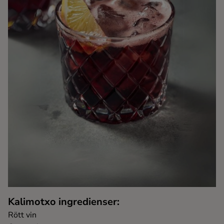
Kaffe
Konjak
Likör
Rom
Shots
Tequila
Vodka
Kalimotxo ingredienser:
Whisky
Rött vin