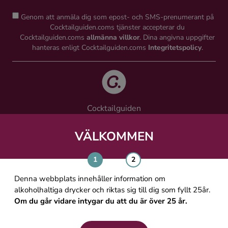
Genom att anmäla dig som epost- och SMS-prenumerant på
Cocktailguiden.coms tjänster accepterar du
Cocktailguiden.coms
allmänna villkor
. Dina angivna uppgifter
hanteras enligt Cocktailguiden.coms
Integritetspolicy
.
Cocktailguiden
Vinguiden Nordic AB
Västra Järnvägsgatan 21, 111 64 Stockholm
VÄLKOMMEN
info@cocktailguiden.com
Denna webbplats innehåller information om
alkoholhaltiga drycker och riktas sig till dig som fyllt 25år.
Om du går vidare intygar du att du är över 25 år.
OM COCKTAILGUIDEN
ALLMÄNNA VILLKOR