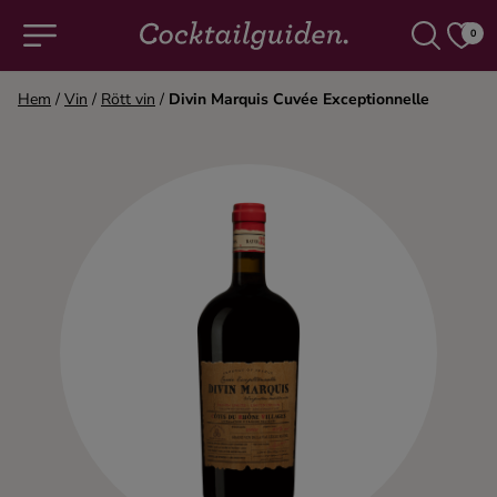
0
Hem
/
Vin
/
Rött vin
/
Divin Marquis Cuvée Exceptionnelle
COCKTAILS & DRINKAR
Alla cocktails & drinkar
Alkoholfritt
Champagne
Cocktails
Gin