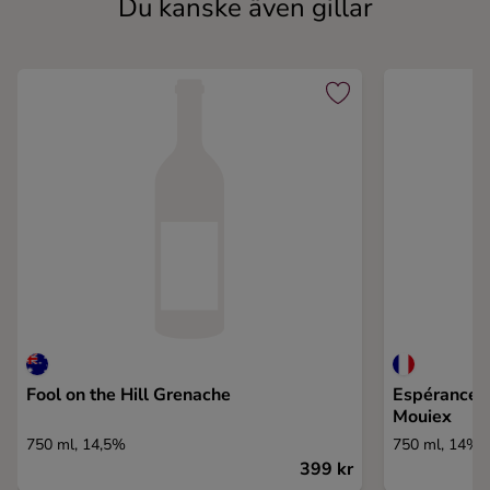
Du kanske även gillar
Fool on the Hill Grenache
Espérance d
Mouiex
750 ml, 14,5%
750 ml, 14%
399 kr