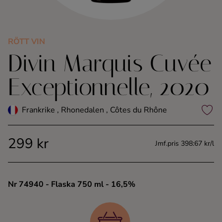
Kaffe
Konjak
RÖTT VIN
Divin Marquis Cuvée
Likör
Exceptionnelle, 2020
Rom
Frankrike , Rhonedalen , Côtes du Rhône
Shots
299 kr
Jmf.pris 398:67 kr/l
Tequila
Vodka
Nr 74940
- Flaska 750 ml
- 16,5%
Whisky