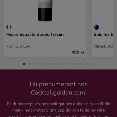
Mauro Sebaste Barolo Trèsüri
Spinifex Bê
750 ml, 14,5%
750 ml, 14,5
499 kr
Bli prenumerant hos
Cocktailguiden.com!
Få drinkrecept, trendspaningar och guider direkt till din
mail – helt gratis! Signa upp dig och ta del av våra
exklusiva erbjudanden, tävlingar och nyheter först av