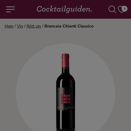
0
Hem
/
Vin
/
Rött vin
/
Brancaia Chianti Classico
COCKTAILS & DRINKAR
Alla cocktails & drinkar
Alkoholfritt
Champagne
Cocktails
Gin