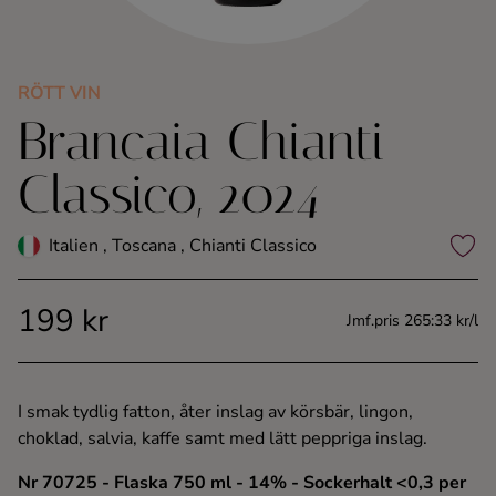
Kaffe
Konjak
RÖTT VIN
Brancaia Chianti
Likör
Classico, 2024
Rom
Italien , Toscana , Chianti Classico
Shots
199 kr
Jmf.pris 265:33 kr/l
Tequila
Vodka
I smak tydlig fatton, åter inslag av körsbär, lingon,
choklad, salvia, kaffe samt med lätt peppriga inslag.
Whisky
Nr 70725
- Flaska 750 ml
- 14%
- Sockerhalt <0,3 per