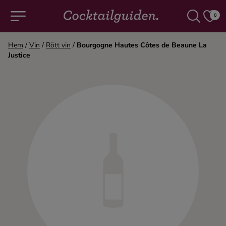
0
Hem
/
Vin
/
Rött vin
/
Bourgogne Hautes Côtes de Beaune La
Justice
COCKTAILS & DRINKAR
Alla cocktails & drinkar
Alkoholfritt
Champagne
Cocktails
Gin