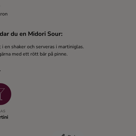
r
tron
dar du en Midori Sour:
t i en shaker och serveras i martiniglas.
ärna med ett rött bär på pinne.
r
LAS
tini