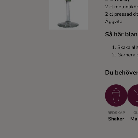
Kaffe
2 cl melonlikö
2 cl pressad ci
Äggvita
Konjak
Så här blan
Likör
Skaka all
Garnera g
Rom
Du behöve
Shots
Tequila
Vodka
REDSKAP
G
Shaker
Mar
Whisky