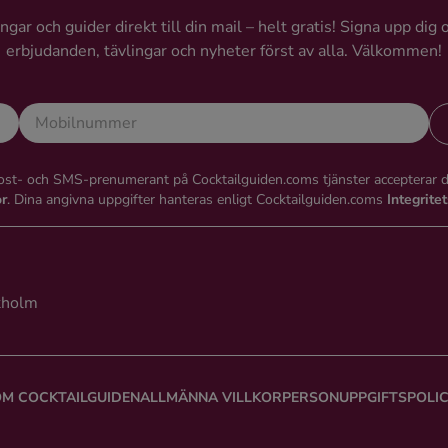
gar och guider direkt till din mail – helt gratis! Signa upp dig 
erbjudanden, tävlingar och nyheter först av alla. Välkommen!
st- och SMS-prenumerant på Cocktailguiden.coms tjänster accepterar 
or
. Dina angivna uppgifter hanteras enligt Cocktailguiden.coms
Integrite
kholm
M COCKTAILGUIDEN
ALLMÄNNA VILLKOR
PERSONUPPGIFTSPOLI