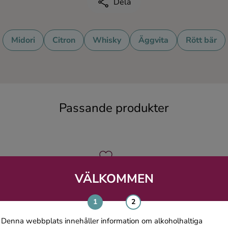
Dela
Midori
Citron
Whisky
Äggvita
Rött bär
Passande produkter
VÄLKOMMEN
Denna webbplats innehåller information om alkoholhaltiga