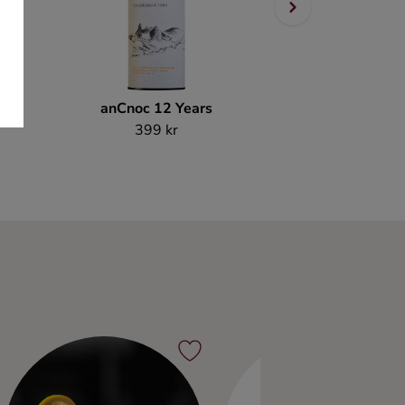
anCnoc 12 Years
Grant's Tri
399 kr
155 k