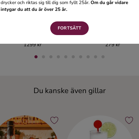
drycker och riktas sig till dig som fyllt 25år.
Om du går vidare
intygar du att du är över 25 år.
FORTSÄTT
Bowmore Box
Clontarf Classic Blend
1299 kr
279 kr
Du kanske även gillar