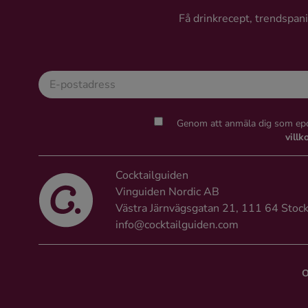
Få drinkrecept, trendspanin
Genom att anmäla dig som epo
villk
Cocktailguiden
Vinguiden Nordic AB
Västra Järnvägsgatan 21, 111 64 Stoc
info@cocktailguiden.com
O