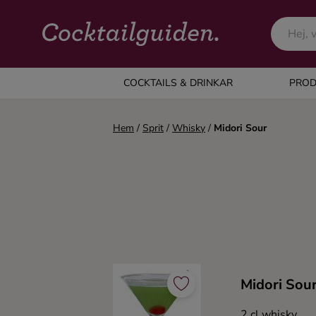
COCKTAILS & DRINKAR
COCKTAILS & DRINKAR
PROD
Alla cocktails & drinkar
Hem
/
Sprit
/
Whisky
/
Midori Sour
Alkoholfritt
Champagne
Cocktails
Midori Sour
Gin
2 cl whisky