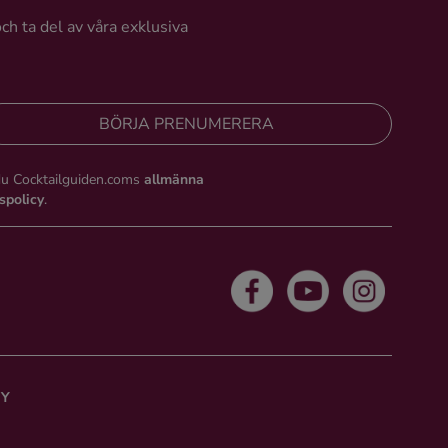
och ta del av våra exklusiva
BÖRJA PRENUMERERA
du Cocktailguiden.coms
allmänna
tspolicy
.
CY