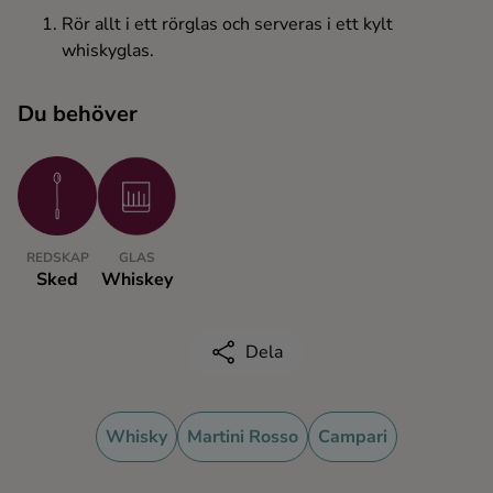
Kaffe
Rör allt i ett rörglas och serveras i ett kylt
whiskyglas.
Konjak
Du behöver
Likör
Rom
REDSKAP
GLAS
Shots
Sked
Whiskey
Tequila
Dela
Vodka
Whisky
Martini Rosso
Campari
Whisky