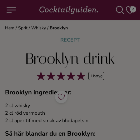
0
Hem
/
Sprit
/
Whisky
/
Brooklyn
COCKTAILS & DRINKAR
RECEPT
Brooklyn drink
Alla cocktails & drinkar
Alkoholfritt
1 betyg
Brooklyn ingredienser:
Champagne
2 cl whisky
Cocktails
2 cl röd vermouth
2 cl aperitif med smak av blodapelsin
Gin
Så här blandar du en Brooklyn: