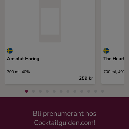
Absolut Haring
The Heart o
700 ml, 40%
700 ml, 40%
259 kr
Bli prenumerant hos
Cocktailguiden.com!