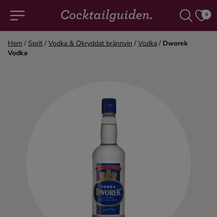
0
Hem
/
Sprit
/
Vodka & Okryddat brännvin
/
Vodka
/
Dworek
Vodka
COCKTAILS & DRINKAR
Alla cocktails & drinkar
Alkoholfritt
Champagne
Cocktails
Gin