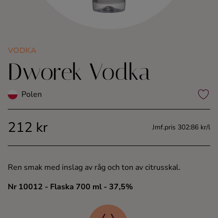
Kaffe
Konjak
VODKA
Dworek Vodka
Likör
Rom
Polen
Shots
212 kr
Jmf.pris 302:86 kr/l
Tequila
Ren smak med inslag av råg och ton av citrusskal.
Vodka
Nr 10012
- Flaska 700 ml
- 37,5%
Whisky